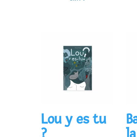
5.00
sur 5
Ajouter au panier
Lou y es tu
B
?
l