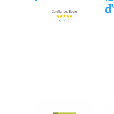
d'
,
Confiance
École
9,50
€
Note
5.00
sur 5
Ajouter au panier