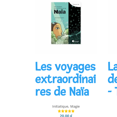
Les voyages
L
extraordinai
d
res de Naïa
-
,
Initiatique
Magie
20,00
€
Note