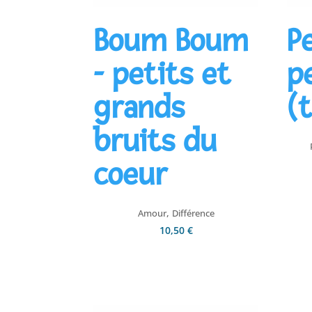
Boum Boum
P
- petits et
p
grands
(
bruits du
coeur
,
Amour
Différence
10,50
€
Ajouter au panier