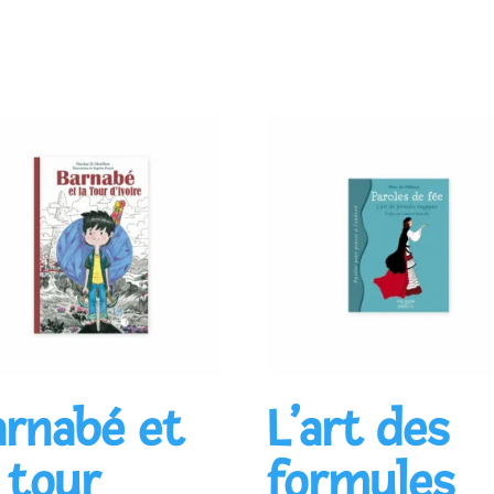
Ajouter au panier
Ajouter au panier
arnabé et
L’art des
a tour
formules