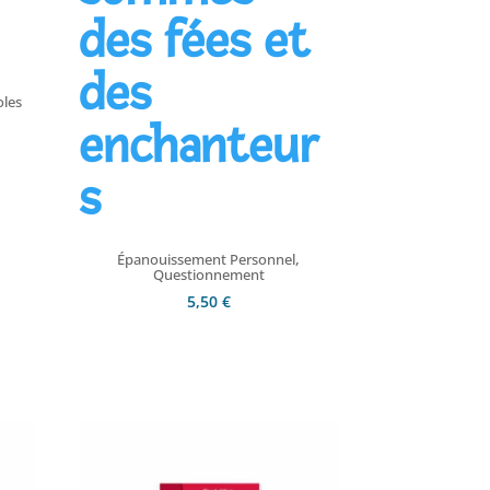
des fées et
des
oles
enchanteur
s
,
Épanouissement Personnel
Questionnement
5,50
€
Ajouter au panier