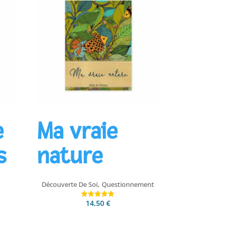
e
Ma vraie
s
nature
,
Découverte De Soi
Questionnement
14,50
€
Note
5.00
sur 5