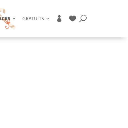


ACKS
GRATUITS
ivres outils
jeux