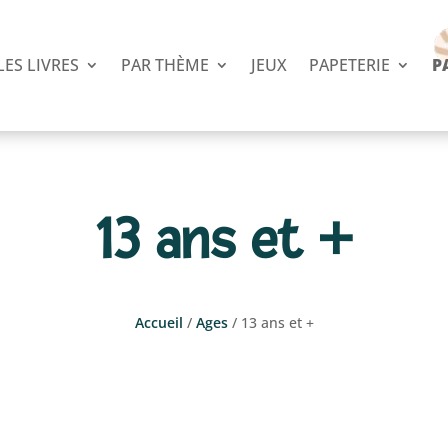
LES LIVRES
PAR THÈME
JEUX
PAPETERIE
P
13 ans et +
Accueil
/
Ages
/ 13 ans et +
 et Nouvelles
BD ou presque
L