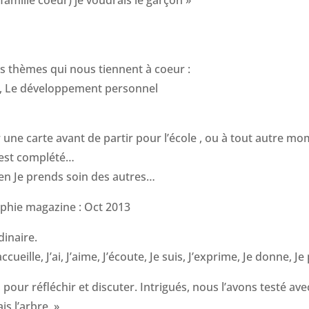
 famille coeur) je voudrais le garçon »
les thèmes qui nous tiennent à coeur :
e, Le développement personnel
une carte avant de partir pour l’école , ou à tout autre mo
e est complété…
ien Je prends soin des autres…
hie magazine : Oct 2013
dinaire.
accueille, J’ai, J’aime, J’écoute, Je suis, J’exprime, Je donne, 
pour réfléchir et discuter. Intrigués, nous l’avons testé ave
is l’arbre. »