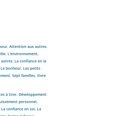
mour
,
Attention aux autres
,
ille
,
L'environnement
,
 autres
,
La confiance en la
,
Le bonheur
,
Les petits
ement
,
Sept familles
,
Vivre
tes à tirer
,
Développement
uissement personnel
,
,
La confiance en soi
,
La