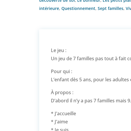
découverte de soi
,
Le bonheur
,
Les petits plai
intérieure
,
Questionnement
,
Sept familles
,
Vi
Le jeu :
Un jeu de 7 familles pas tout à fait
Pour qui :
L’enfant dès 5 ans, pour les adultes 
À propos :
D’abord il n’y a pas 7 familles mais 9
* J’accueille
* J’aime
* Je suis