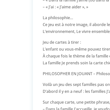
– « Dans la famille j’aime (ou dans la
– « J’ai : « J’aime aider », »
La philosophie…
Ce jeu est à notre image, il aborde 
L’environnement, Le vivre ensembl
Jeu de cartes à tirer :
L’enfant ou vous-même pouvez tirer 
À chaque fois le thème de la famill
La famille Je prends soin la carte ch
PHILOSOPHER EN JOUANT – Philosop
Voilà un jeu des sept familles pas or
D’abord il y en a neuf : les familles J’
Sur chaque carte, une petite phrase, 
– Dans la famille J’accueille, je voudra