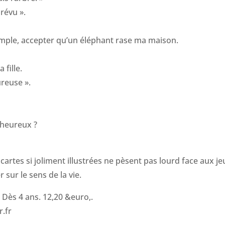
prévu ».
xemple, accepter qu’un éléphant rase ma maison.
fille.
ureuse ».
 heureux ?
cartes si joliment illustrées ne pèsent pas lourd face aux 
sur le sens de la vie.
y. Dès 4 ans. 12,20 &euro,.
.fr