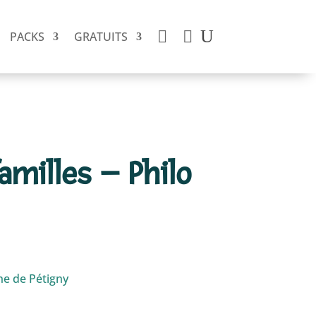


PACKS
GRATUITS
amilles – Philo
ne de Pétigny