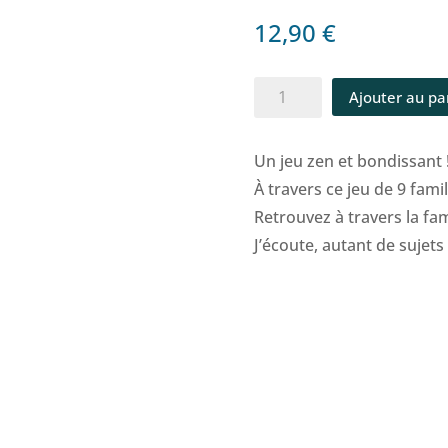
12,90
€
quantité
Ajouter au pa
de
Jeu
Un jeu zen et bondissant 
de
À travers ce jeu de 9 famil
7
Retrouvez à travers la fami
familles
J’écoute, autant de sujets
-
Philo
famille