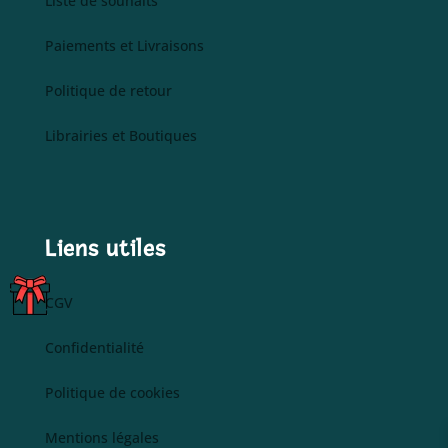
Liste de souhaits
Paiements et Livraisons
Politique de retour
Librairies et Boutiques
Liens utiles
C
CGV
A
R
Confidentialité
T
ES
Politique de cookies
C
A
Mentions légales
D