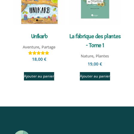
Unikarb
La fabrique des plantes
- Tome 1
,
Aventure
Partage
,
Nature
Plantes
18,00
€
Note
5.00
19,00
€
sur 5
Ajouter au panier
Ajouter au panier