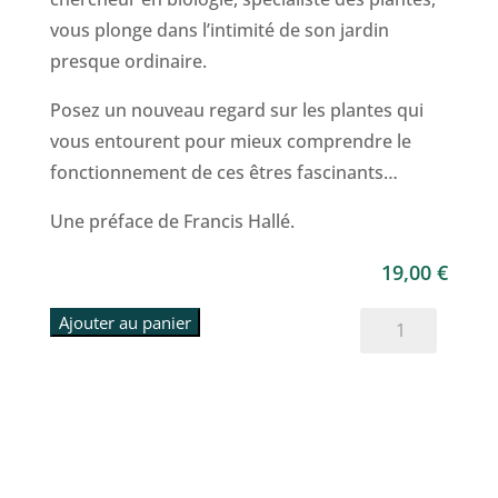
vous plonge dans l’intimité de son jardin
presque ordinaire.
Posez un nouveau regard sur les plantes qui
vous entourent pour mieux comprendre le
fonctionnement de ces êtres fascinants…
Une préface de Francis Hallé.
19,00
€
quantité
Ajouter au panier
de
La
fabrique
des
plantes