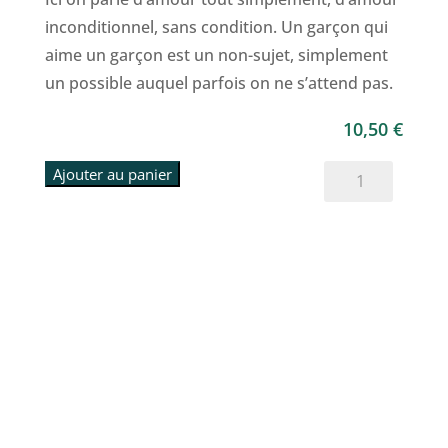
inconditionnel, sans condition. Un garçon qui
aime un garçon est un non-sujet, simplement
un possible auquel parfois on ne s’attend pas.
10,50
€
quantité
Ajouter au panier
de
Boum
Boum
-
petits
et
grands
bruits
du