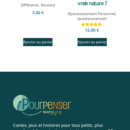
vraie nature ?
,
Différence
Douceur
3,00
€
,
Épanouissement Personnel
Questionnement
12,00
€
Note
5.00
sur 5
Ajouter au panier
Ajouter au panier
Contes, jeux et histoires pour tous petits, plus