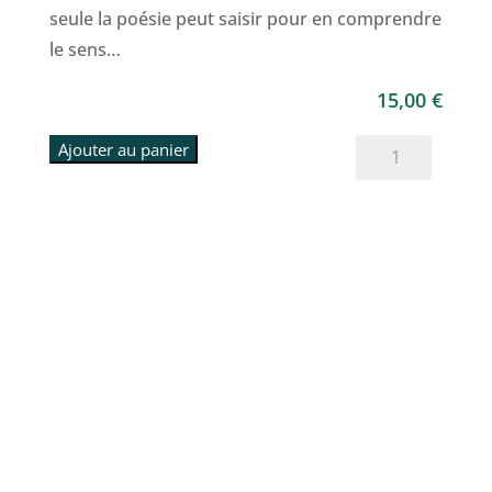
seule la poésie peut saisir pour en comprendre
le sens…
15,00
€
quantité
Ajouter au panier
de
Plus
belle
sera
l'aurore