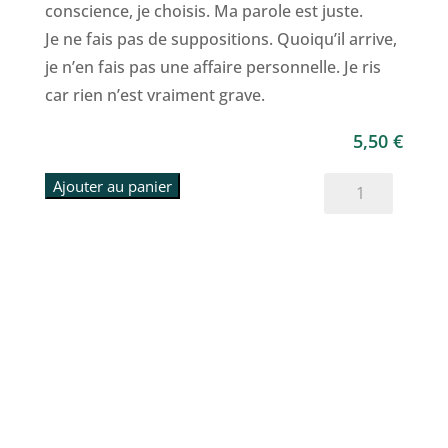
conscience, je choisis. Ma parole est juste.
Je ne fais pas de suppositions. Quoiqu’il arrive,
je n’en fais pas une affaire personnelle. Je ris
car rien n’est vraiment grave.
5,50
€
quantité
Ajouter au panier
de
Six
accords
pour
vivre
en
harmonie