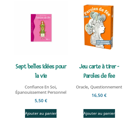
Sept belles idées pour
Jeu carte à tirer -
la vie
Paroles de fee
,
,
Confiance En Soi
Oracle
Questionnement
Épanouissement Personnel
16,50
€
5,50
€
Ajouter au panier
Ajouter au panier