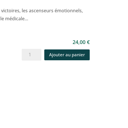
 victoires, les ascenseurs émotionnels,
ulle médicale…
24,00
€
quantité
Ajouter au panier
de
Féminin
Mahler