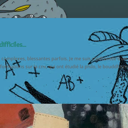
ifficiles…
, complexes, blessantes parfois. Je me suis confrontée trois
formations sur la cnv, qui ont étudié la philo, le bouddhisme