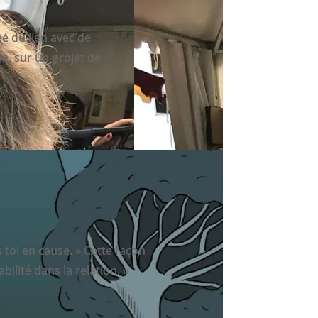
é du lien avec de
le, sur un projet de
s toi en cause. » Cette façon
ilité dans la relation. «