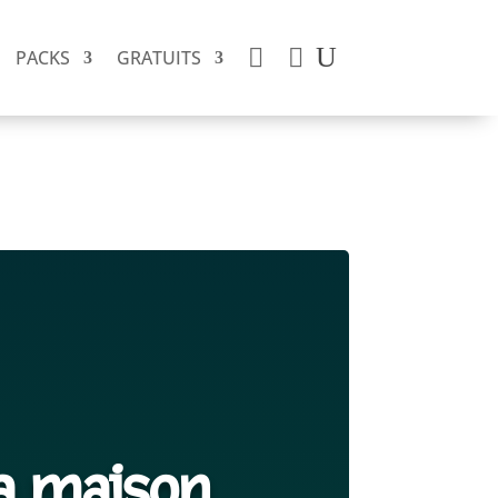


PACKS
GRATUITS
a maison