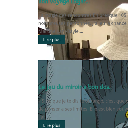
Bon voyage Edgar…
La magie des rencontres En presque 105 a
nombreuses personnes. J'ai eu la chance de
Martine Lani-Bayle,...
Lire plus
Le jeu du miroir a bon dos.
« Si ce que je te dis te dérange, c’est que
de penser a ses limites. Elle est bien so
J’ai...
Lire plus