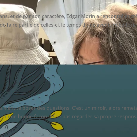
ns, et de par son caractère, Edgar Morin a rencontré et cré
 faire partie de celles-ci, le temps d'une aventure éditoria
 ça vient te poser des questions. C'est un miroir, alors remet
uvent une bonne façon de ne pas regarder sa propre responsab