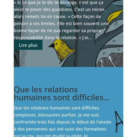
« Si ce que je te dis te dérange, c’est que ça
vient te poser des questions. C'est un miroir,
alors remets toi en cause. » Cette façon de
penser a ses limites. Elle est bien souvent une
bonne façon de ne pas regarder sa propre
responsabilité dans la relation. « J’ai...
Lire plus
Que les relations
humaines sont difficiles…
Que les relations humaines sont difficiles,
complexes, blessantes parfois. Je me suis
confrontée trois fois depuis le début de l’année
à des personnes qui ont suivi des formations
sur la cnv, qui ont étudié la philo, le