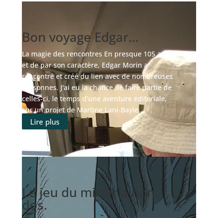
Bon voyage Edgar…
La magie des rencontres En presque 105 ans,
et de par son caractère, Edgar Morin a
rencontré et créé du lien avec de nombreuses
personnes. J'ai eu la chance de faire partie de
celles-ci, le temps d'une aventure éditoriale,
sur un projet de Martine Lani-Bayle,...
Lire plus
Le jeu du miroir a bon
dos.