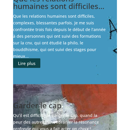
humaines sont difficiles…
Que les relations humaines sont difficiles,
complexes, blessantes parfois. Je me suis
confrontée trois fois depuis le début de l’année
à des personnes qui ont suivi des formations
sur la cnv, qui ont étudié la philo, le
bouddhisme, qui ont suivi des stages pour
mieux...
Lire plus
Garder le cap
Qu’il est difficile de garder le cap, quand la
peur des autres vient ébranler la résonance
profonde qui vous a fait acter un choix !