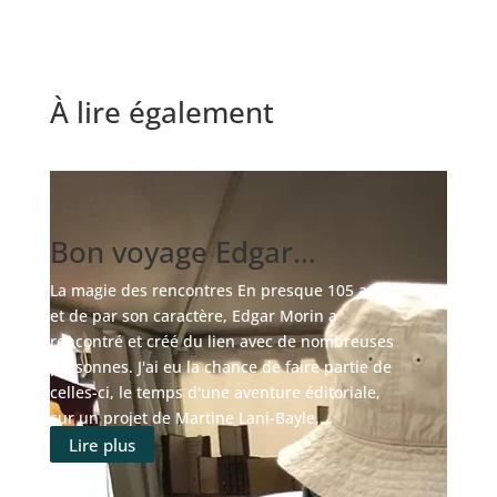
À lire également
Bon voyage Edgar…
La magie des rencontres En presque 105 ans,
et de par son caractère, Edgar Morin a
rencontré et créé du lien avec de nombreuses
personnes. J'ai eu la chance de faire partie de
celles-ci, le temps d'une aventure éditoriale,
sur un projet de Martine Lani-Bayle,...
Lire plus