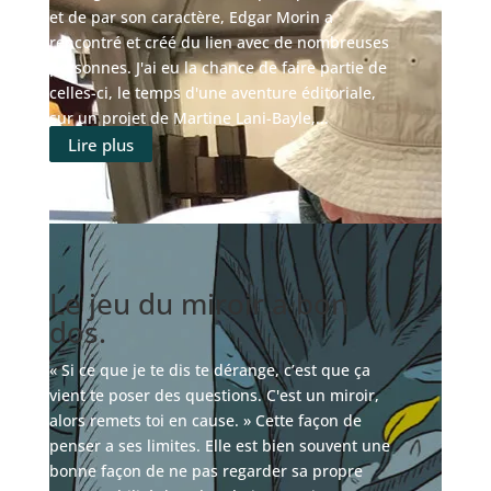
et de par son caractère, Edgar Morin a
rencontré et créé du lien avec de nombreuses
personnes. J'ai eu la chance de faire partie de
celles-ci, le temps d'une aventure éditoriale,
sur un projet de Martine Lani-Bayle,...
Lire plus
Le jeu du miroir a bon
dos.
« Si ce que je te dis te dérange, c’est que ça
vient te poser des questions. C'est un miroir,
alors remets toi en cause. » Cette façon de
penser a ses limites. Elle est bien souvent une
bonne façon de ne pas regarder sa propre