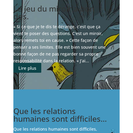
Le jeu du miroir a bon
dos.
« Si ce que je te dis te dérange, c’est que ça
vient te poser des questions. C'est un miroir,
alors remets toi en cause. » Cette façon de
penser a ses limites. Elle est bien souvent une
bonne façon de ne pas regarder sa propre
responsabilité dans la relation. « J’ai...
Lire plus
Que les relations
humaines sont difficiles…
Que les relations humaines sont difficiles,