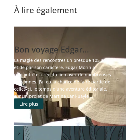
À lire également
Bon voyage Edgar…
La magie des rencontres En presque 105 ans,
et de par son caractère, Edgar Morin a
rencontré et créé du lien avec de nombreuses
personnes. J'ai eu la chance de faire partie de
celles-ci, le temps d'une aventure éditoriale,
sur un projet de Martine Lani-Bayle,...
Lire plus