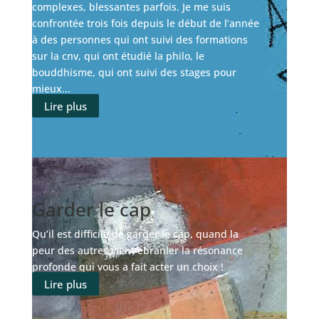
complexes, blessantes parfois. Je me suis
confrontée trois fois depuis le début de l’année
à des personnes qui ont suivi des formations
sur la cnv, qui ont étudié la philo, le
bouddhisme, qui ont suivi des stages pour
mieux...
Lire plus
Garder le cap
Qu’il est difficile de garder le cap, quand la
peur des autres vient ébranler la résonance
profonde qui vous a fait acter un choix !
Lire plus