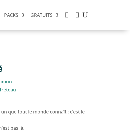


PACKS
GRATUITS
é
Simon
freteau
a un que tout le monde connaît : c’est le
’est pas là.