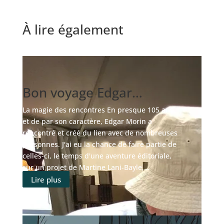
À lire également
Bon voyage Edgar…
La magie des rencontres En presque 105 ans,
et de par son caractère, Edgar Morin a
rencontré et créé du lien avec de nombreuses
personnes. J'ai eu la chance de faire partie de
celles-ci, le temps d'une aventure éditoriale,
sur un projet de Martine Lani-Bayle,...
Lire plus