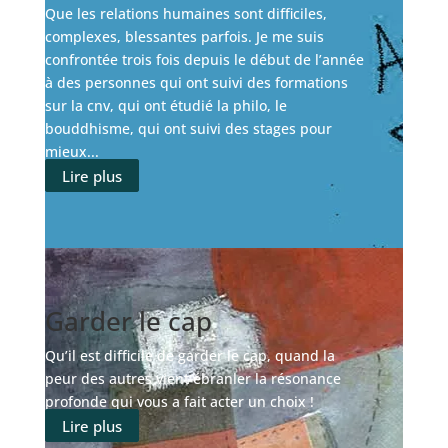
Que les relations humaines sont difficiles,
complexes, blessantes parfois. Je me suis
confrontée trois fois depuis le début de l’année
à des personnes qui ont suivi des formations
sur la cnv, qui ont étudié la philo, le
bouddhisme, qui ont suivi des stages pour
mieux...
Lire plus
Garder le cap
Qu’il est difficile de garder le cap, quand la
peur des autres vient ébranler la résonance
profonde qui vous a fait acter un choix !
Lire plus