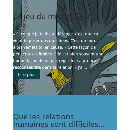
Le jeu du miroir a bon
dos.
« Si ce que je te dis te dérange, c’est que ça
vient te poser des questions. C'est un miroir,
alors remets toi en cause. » Cette façon de
penser a ses limites. Elle est bien souvent une
bonne façon de ne pas regarder sa propre
responsabilité dans la relation. « J’ai...
Lire plus
Que les relations
humaines sont difficiles…