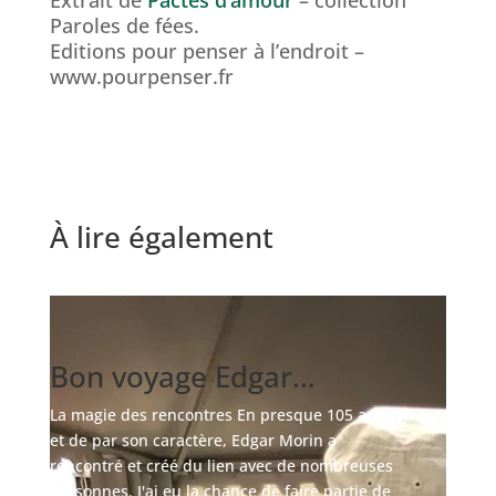
Extrait de
Pactes d’amour
– collection
Paroles de fées.
Editions pour penser à l’endroit –
www.pourpenser.fr
À lire également
Bon voyage Edgar…
La magie des rencontres En presque 105 ans,
et de par son caractère, Edgar Morin a
rencontré et créé du lien avec de nombreuses
personnes. J'ai eu la chance de faire partie de