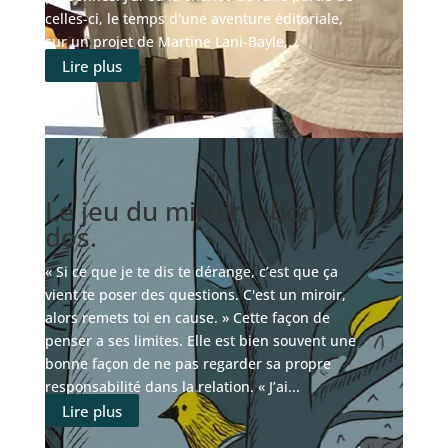
celles-ci, le temps d'une aventure éditoriale,
sur un projet de Martine Lani-Bayle,...
Lire plus
Le jeu du miroir a bon
dos.
« Si ce que je te dis te dérange, c’est que ça
vient te poser des questions. C'est un miroir,
alors remets toi en cause. » Cette façon de
penser a ses limites. Elle est bien souvent une
bonne façon de ne pas regarder sa propre
responsabilité dans la relation. « J’ai...
Lire plus