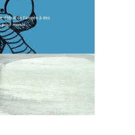
 le début de l’année à des
s pour mieux...
acter un choix !