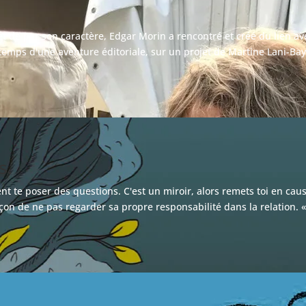
et de par son caractère, Edgar Morin a rencontré et créé du lien 
le temps d'une aventure éditoriale, sur un projet de Martine Lani-Bayl
s.
ient te poser des questions. C'est un miroir, alors remets toi en cau
on de ne pas regarder sa propre responsabilité dans la relation. « J