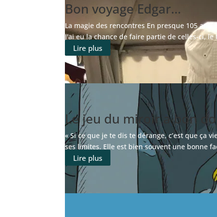
Bon voyage Edgar…
La magie des rencontres En presque 105 ans, 
J'ai eu la chance de faire partie de celles-ci, 
Lire plus
Le jeu du miroir a bon do
« Si ce que je te dis te dérange, c’est que ça v
ses limites. Elle est bien souvent une bonne faç
Lire plus