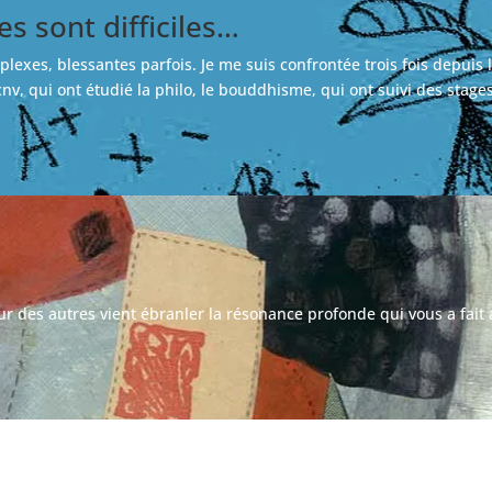
s sont difficiles…
plexes, blessantes parfois. Je me suis confrontée trois fois depuis
nv, qui ont étudié la philo, le bouddhisme, qui ont suivi des stage
peur des autres vient ébranler la résonance profonde qui vous a fait 