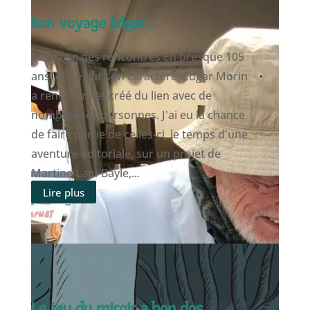
Bon voyage Edgar…
La magie des rencontres En presque 105
ans, et de par son caractère, Edgar Morin
a rencontré et créé du lien avec de
nombreuses personnes. J'ai eu la chance
de faire partie de celles-ci, le temps d'une
aventure éditoriale, sur un projet de
Martine Lani-Bayle,...
Lire plus
Le jeu du miroir a bon dos.