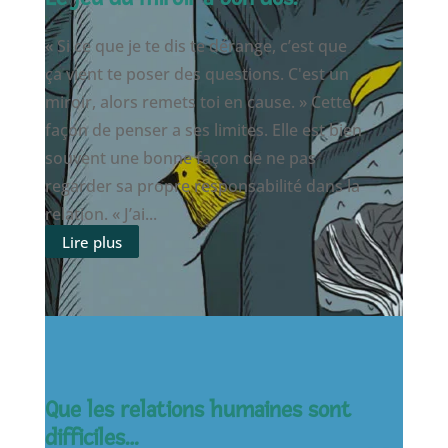
« Si ce que je te dis te dérange, c’est que
ça vient te poser des questions. C'est un
miroir, alors remets toi en cause. » Cette
façon de penser a ses limites. Elle est bien
souvent une bonne façon de ne pas
regarder sa propre responsabilité dans la
relation. « J’ai...
Lire plus
Que les relations humaines sont
difficiles…