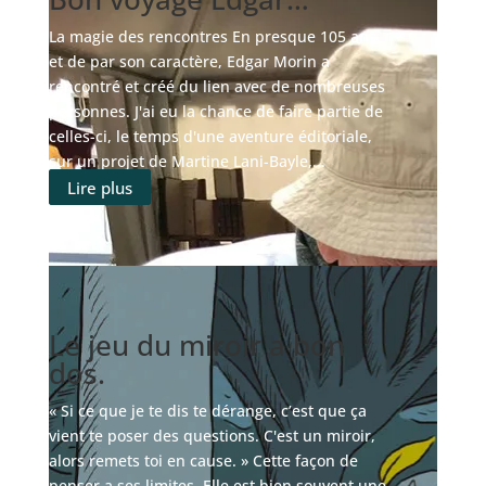
La magie des rencontres En presque 105 ans,
et de par son caractère, Edgar Morin a
rencontré et créé du lien avec de nombreuses
personnes. J'ai eu la chance de faire partie de
celles-ci, le temps d'une aventure éditoriale,
sur un projet de Martine Lani-Bayle,...
Lire plus
Le jeu du miroir a bon
dos.
« Si ce que je te dis te dérange, c’est que ça
vient te poser des questions. C'est un miroir,
alors remets toi en cause. » Cette façon de
penser a ses limites. Elle est bien souvent une