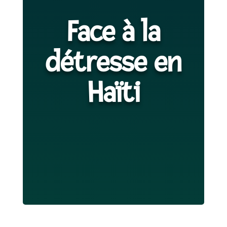
Face à la
détresse en
Haïti