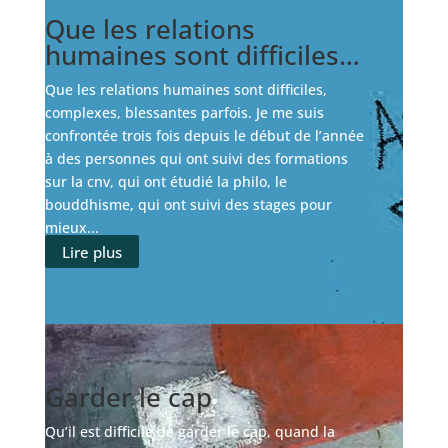
Que les relations
humaines sont difficiles…
Que les relations humaines sont difficiles,
complexes, blessantes parfois. Je me suis
confrontée trois fois depuis le début de l’année
à des personnes qui ont suivi des formations
sur la cnv, qui ont étudié la philo, le
bouddhisme, qui ont suivi des stages pour
mieux...
Lire plus
Garder le cap
Qu’il est difficile de garder le cap, quand la