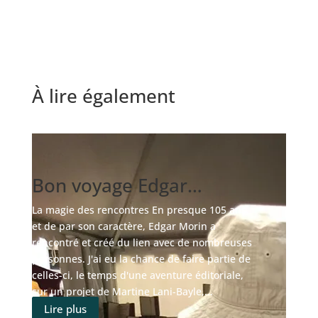
À lire également
Bon voyage Edgar…
La magie des rencontres En presque 105 ans,
et de par son caractère, Edgar Morin a
rencontré et créé du lien avec de nombreuses
personnes. J'ai eu la chance de faire partie de
celles-ci, le temps d'une aventure éditoriale,
sur un projet de Martine Lani-Bayle,...
Lire plus