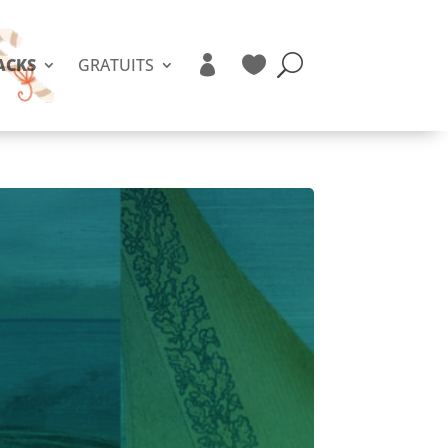


ACKS
GRATUITS