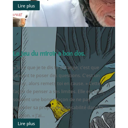
Lire plus
Le jeu du miroir a bon dos.
« Si ce que je te dis te dérange, c’est que
ça vient te poser des questions. C'est un
miroir, alors remets toi en cause. » Cette
façon de penser a ses limites. Elle est bien
souvent une bonne façon de ne pas
regarder sa propre responsabilité dans la
relation. « J’ai...
Lire plus