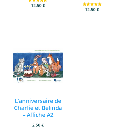
12,50
€
Note
12,50
€
5.00
Note
sur 5
5.00
sur 5
Ajouter au panier
Ajouter au panier
L’anniversaire de
Charlie et Belinda
– Affiche A2
2,50
€