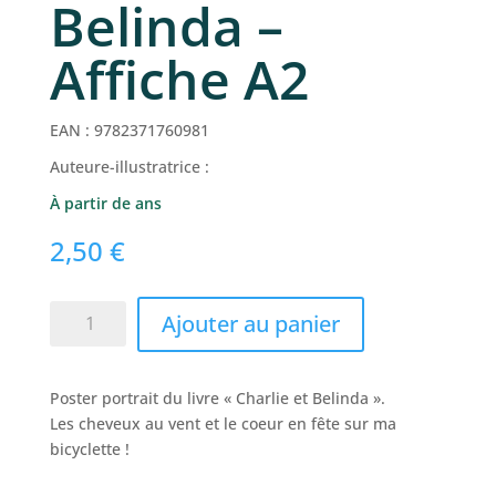
Belinda –
Affiche A2
EAN :
9782371760981
Auteure-illustratrice :
À partir de ans
2,50
€
quantité
Ajouter au panier
de
Poster
bicyclette
Poster portrait du livre « Charlie et Belinda ».
Charlie
Les cheveux au vent et le coeur en fête sur ma
et
bicyclette !
Belinda
–