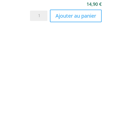
14,90
€
quantité
Ajouter au panier
de
Les
enquêtes
de
Musa
et
Rico