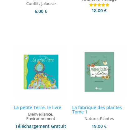
,
Conflit
Jalousie
18,00
€
6,00
€
Note
5.00
sur 5
Ajouter au panier
Ajouter au panier
La petite Terre, le livre
La fabrique des plantes -
Tome 1
,
Bienveillance
,
Environnement
Nature
Plantes
Téléchargement Gratuit
19,00
€
Ajouter au panier
Ajouter au panier