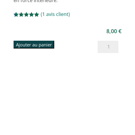
en force intérieure.
(
1
avis client)
Noté
1
5.00
sur 5
8,00
€
basé sur
notation
client
quantité
Ajouter au panier
de
La
tache
rouge