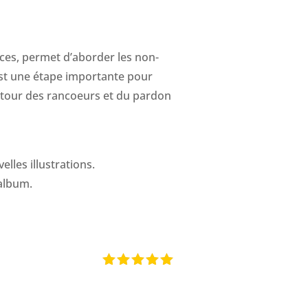
rces, permet d’aborder les non-
est une étape importante pour
autour des rancoeurs et du pardon
elles illustrations.
 album.
Note
5
sur 5