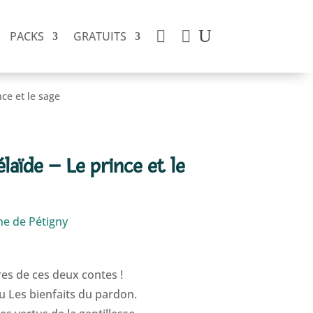


PACKS
GRATUITS
nce et le sage
élaïde – Le prince et le
ne de Pétigny
res de ces deux contes !
ou Les bienfaits du pardon.