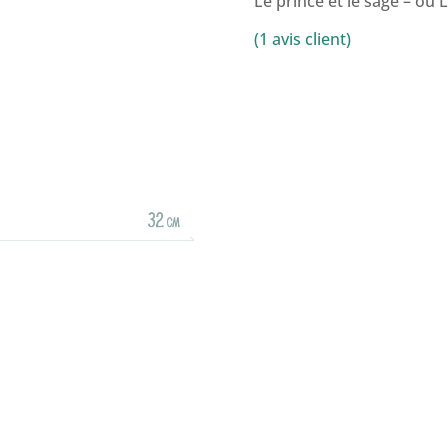
Le prince et le sage – ou L
(
1
avis client)