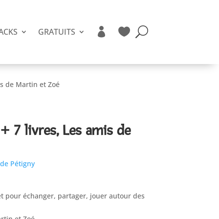


ACKS
GRATUITS
is de Martin et Zoé
 + 7 livres, Les amis de
 de Pétigny
t pour échanger, partager, jouer autour des
rtin et Zoé