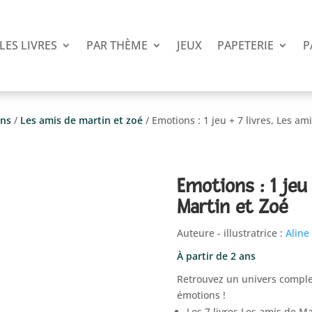
LES LIVRES
PAR THÈME
JEUX
PAPETERIE
P
ons
/
Les amis de martin et zoé
/ Emotions : 1 jeu + 7 livres, Les am
Emotions : 1 jeu
Martin et Zoé
Auteure - illustratrice :
Aline
À partir de 2 ans
Retrouvez un univers comple
émotions !
Les 7 livres Les amis de Ma