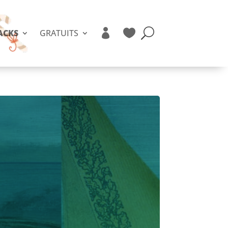


ACKS
GRATUITS