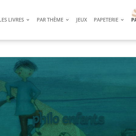
LES LIVRES
PAR THÈME
JEUX
PAPETERIE
P
philo enfants