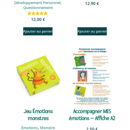
,
Développement Personnel
12,90
€
Questionnement
12,00
€
Note
5.00
sur 5
Ajouter au panier
Ajouter au panier
Jeu Émotions
Accompagner MES
monstres
émotions – Affiche A2
,
Émotions
Monstre
2,50
€