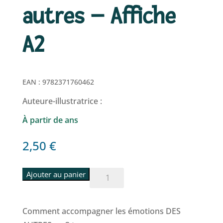
autres – Affiche
A2
EAN :
9782371760462
Auteure-illustratrice :
À partir de ans
2,50
€
quantité
Ajouter au panier
de
Accompagner
Comment accompagner les émotions DES
les