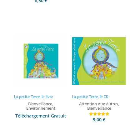
6,50
€
Note
5.00
sur 5
Ajouter au panier
Ajouter au panier
La petite Terre, le livre
La petite Terre, le CD
,
,
Bienveillance
Attention Aux Autres
Environnement
Bienveillance
Téléchargement Gratuit
9,00
€
Note
5.00
sur 5
Ajouter au panier
Ajouter au panier