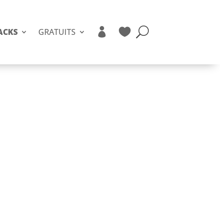


ACKS
GRATUITS