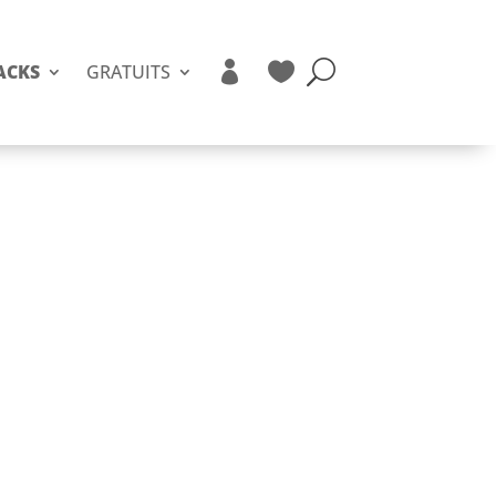


ACKS
GRATUITS