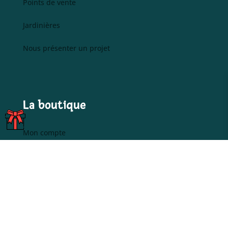
Points de vente
Jardinières
Nous présenter un projet
La boutique
CARTES
CADEAUX
Mon compte
Liste de souhaits
Paiements et Livraisons
Politique de retour
Librairies et Boutiques