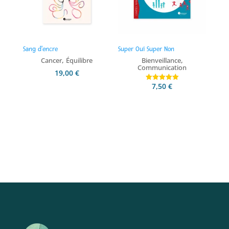
Sang d'encre
Super Oui Super Non
,
,
Cancer
Équilibre
Bienveillance
Communication
19,00
€
7,50
€
Note
5.00
sur 5
Ajouter au panier
Ajouter au panier