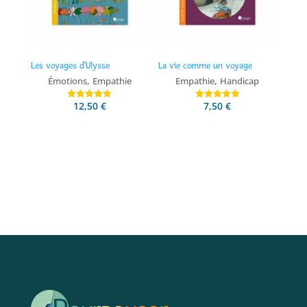
Les voyages d’Ulysse
La vie comme un voyage
,
,
Émotions
Empathie
Empathie
Handicap
12,50
€
7,50
€
Note
Note
5.00
5.00
sur 5
sur 5
Ajouter au panier
Ajouter au panier