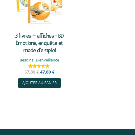
3 livres + affiches - BD
Émotions, enquête et
mode d’emploi
,
Besoins
Bienveillance
Le
Le
57,80
€
47,80
€
Note
5.00
prix
prix
sur 5
AJOUTER AU PANIER
initial
actuel
était :
est :
57,80 €.
47,80 €.